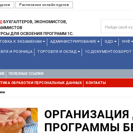
урсов
Расписание онлайн-курсов
0
БУХГАЛТЕРОВ, ЭКОНОМИСТОВ,
РАММИСТОВ
РСЫ ДЛЯ ОСВОЕНИЯ ПРОГРАММ 1С.
ТОВКА К ЭКЗАМЕНАМ
АДМИНИСТРИРОВАНИЕ
ЭДО
УНФ
ВЛЯ И РОЗНИЦА
ТОРГОВЛЯ И СКЛАД
1С:ДОКУМЕНТООБОРОТ
ДЛЯ ПРЕПОДАВАТЕЛЕЙ ШКОЛЬНЫХ КУРСОВ
ДЛЯ ШКОЛЬНИКОВ
НИЕ
ПОЛЕЗНЫЕ ССЫЛКИ
Е
1С:МЕДИЦИНА
WEB, JAVA И ANDROID
ТИКА ОБРАБОТКИ ПЕРСОНАЛЬНЫХ ДАННЫХ
КОНТАКТЫ
лем
ОРГАНИЗАЦИЯ
ПРОГРАММЫ Б