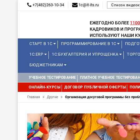
+7(482)263-10-34
1c@it-its.ru
Список видеок
ЕЖЕГОДНО БОЛЕЕ
1100
КАДРОВИКОВ И ПРОГ
ИСПОЛЬЗУЮТ НАШИ КУ
СТАРТ В 1С
ПРОГРАММИРОВАНИЕ В 1С
ПОДГО
1С:ERP
1С:БУХГАЛТЕРИЯ И УПРОЩЕНКА
ТОРГО
БЮДЖЕТНИКАМ
МИНИ-КУРСЫ
КУРСЫ ДЛЯ ШКОЛЬНИКОВ
КУРСЫ 
УЧЕБНОЕ ТЕСТИРОВАНИЕ
ПЛАТНОЕ УЧЕБНОЕ ТЕСТИРОВА
УПРАВЛЕНИЕ ПРОЕКТАМИ
УПРАВЛЕНЦАМ
ДРУГИ
ОНЛАЙН-КУРСЫ
ДОГОВОР ПУБЛИЧНОЙ ОФЕРТЫ
ПОЛИ
»
»
Главная
Другие
Организация досуговой программы без проб