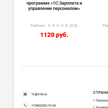
лата и
персоналом для
алом»
начинающих»
(0.0)
Рейтинг
:
(0.0)
Р
2424 руб.
СТРАН
1c@it-its.ru
Полезн
+7(482)263-10-34
Договор