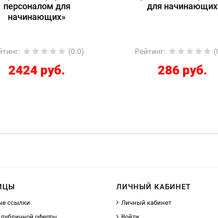
для начинающих
1С:Специалист-консу
1С:ERP 2.5.
Регламентированный
ейтинг
:
(0.0)
Рейтинг
:
286 руб.
12267 руб
ИЦЫ
ЛИЧНЫЙ КАБИНЕТ
ые ссылки
Личный кабинет
 публичной оферты
Войти