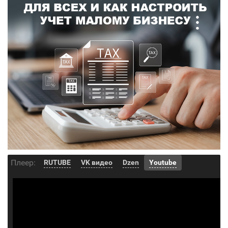
Плеер:
RUTUBE
VK видео
Dzen
Youtube