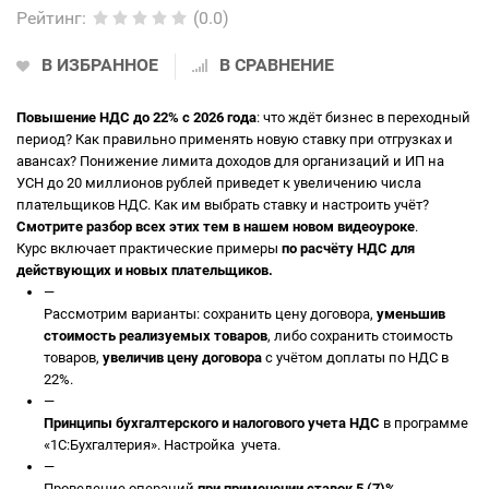
Рейтинг
:
(0.0)
В ИЗБРАННОЕ
В СРАВНЕНИЕ
Повышение НДС до 22% с 2026 года
: что ждёт бизнес в переходный
период? Как правильно применять новую ставку при отгрузках и
авансах? Понижение лимита доходов для организаций и ИП на
УСН до 20 миллионов рублей приведет к увеличению числа
плательщиков НДС. Как им выбрать ставку и настроить учёт?
Смотрите разбор всех этих тем в нашем новом видеоуроке
.
Курс включает практические примеры
по расчёту НДС для
действующих и новых плательщиков.
—
Рассмотрим варианты: сохранить цену договора,
уменьшив
стоимость реализуемых товаров
, либо сохранить стоимость
товаров,
увеличив цену договора
с учётом доплаты по НДС в
22%.
—
Принципы бухгалтерского и налогового учета НДС
в программе
«1С:Бухгалтерия». Настройка учета.
—
Проведение операций
при применении ставок 5 (7)%
.